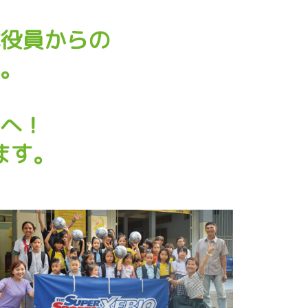
役員からの
。
へ！
ます。