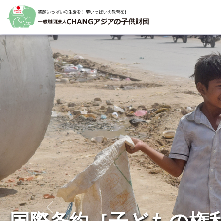
Previous
国際条約［子どもの権